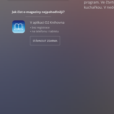
program. Ve čtvr
kuchařkou. V ned
Jak číst e-magazíny nejpohodlněji?
V aplikaci O2 Knihovna
• bez registrace
• na telefonu i tabletu
STÁHNOUT ZDARMA