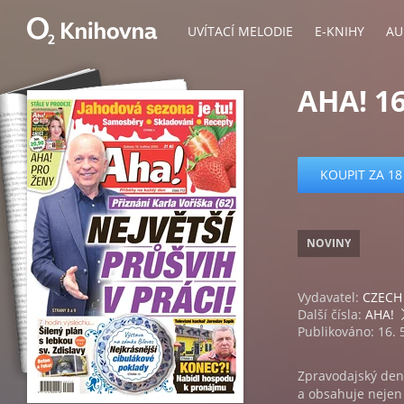
UVÍTACÍ MELODIE
E-KNIHY
AU
AHA! 16
KOUPIT ZA 18
NOVINY
Vydavatel:
CZECH 
Další čísla:
AHA!
Publikováno: 16. 
Zpravodajský den
a obsahuje nejen a