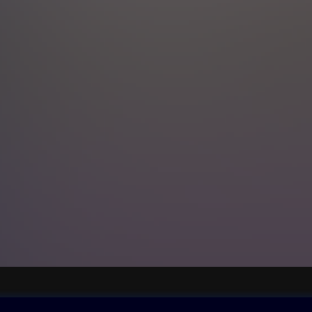
ovna
Další zábava