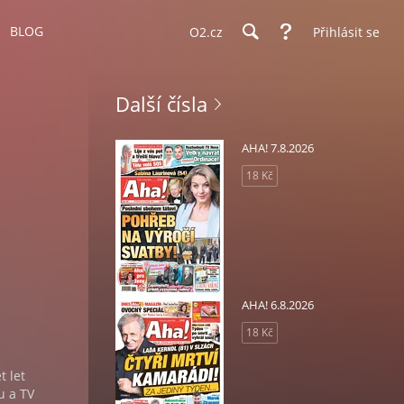
BLOG
O2.cz
Přihlásit se
Další čísla
AHA! 7.8.2026
18 Kč
AHA! 6.8.2026
18 Kč
 let
u a TV