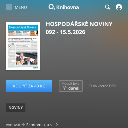
MENU
HOSPODÁŘSKÉ NOVINY
092 - 15.5.2026
Koupit jako
KOUPIT ZA 40 KČ
Cena včetně DPH
dárek
NOVINY
Vydavatel:
Economia, a.s.