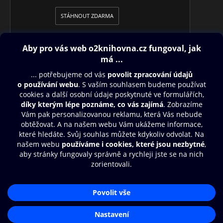
STÁHNOUT ZDARMA
Obsah ke stažení
Moje O2 Knihovna
Další zábava
© O2 Czech Republic a.s.
Nákupní řád
Přístupnost
Aplikace O2 Knihovna
Zásady zpracování osobních údajů
Čti a poslouchej své e-knihy a
Cookies