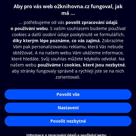
Obsah ke stažení
Moje O2 Knihovna
Další zábava
© O2 Czech Republic a.s.
Nákupní řád
Přístupnost
Aplikace O2 Knihovna
Zásady zpracování osobních údajů
Čti a poslouchej své e-knihy a
Cookies
audioknihy rychleji a pohodlněji.
Nastavení cookies
STÁHNOUT