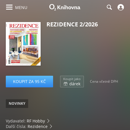
MENU
REZIDENCE 2/2026
Koupit jako
KOUPIT ZA 95 KČ
Cena včetně DPH
dárek
NOVINKY
Vydavatel:
RF Hobby
Další čísla:
Rezidence