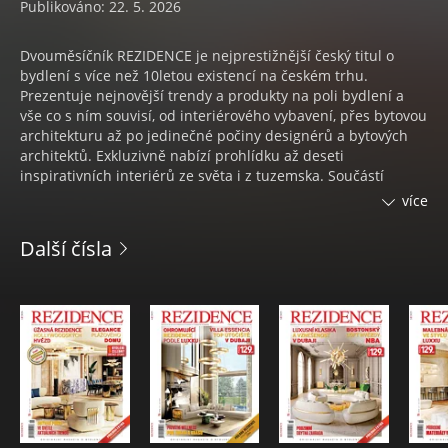
Publikováno: 22. 5. 2026
Dvouměsíčník REZIDENCE je nejprestižnější český titul o
bydlení s více než 10letou existencí na českém trhu.
Prezentuje nejnovější trendy a produkty na poli bydlení a
vše co s ním souvisí, od interiérového vybavení, přes bytovou
architekturu až po jedinečné počiny designérů a bytových
architektů. Exkluzivně nabízí prohlídku až deseti
inspirativních interiérů ze světa i z tuzemska. Součástí
každého vydání jsou dvě rozsáhlé monotematické přílohy.
více
První shrnuje na 32 stranách absolutní novinky z
jednotlivých konkrétních oblastí, jako je například kuchyně,
Další čísla
koupelna, obývací pokoj. Druhá s rozsahem 24 stran je
zaměřená na produkci předních světových nábytkářských
značek a nabízí design předurčující nové trendy. Cílovou
skupinou jsou převážně lidé s vyššími příjmy, se zájmem o
luxus, design, eleganci a kvalitu v oblasti bydlení a s
požadavky na nadstandardní služby.