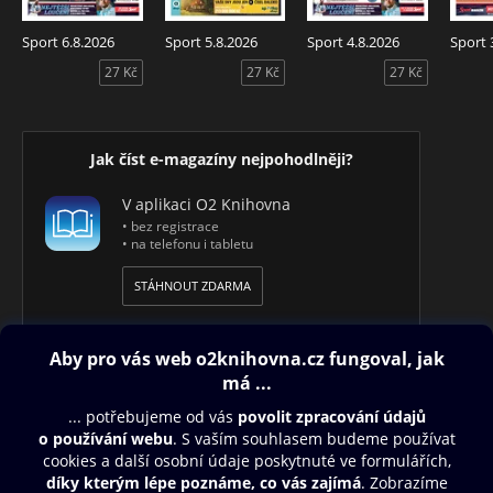
Sport 6.8.2026
Sport 5.8.2026
Sport 4.8.2026
Sport 
27 Kč
27 Kč
27 Kč
Jak číst e-magazíny nejpohodlněji?
V aplikaci O2 Knihovna
• bez registrace
• na telefonu i tabletu
STÁHNOUT ZDARMA
Obsah ke stažení
Moje O2 Knihovna