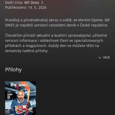
Další čísla:
MF Dnes
Publikováno: 14. 5. 2026
Pravdivý a plnohodnotný obraz o světě, ve kterém žijeme. MF
DNES je největší seriózní celostátní deník v České republice.
Čtenářům přináší aktuální a kvalitní zpravodajství, užitečné
servisní informace i oddechové čtení ve specializovaných
přílohách a magazínech. Každý den se můžete těšit na
tematicky laděné přílohy.
více
Každý týden na 4 magazíny:
Přílohy
• Pondělí s nejčtenějším ženským časopisem
ONA DNES
• V úterý čtenáři naleznou speciální přílohu s ověřenými
spotřebitelskými
TESTY KVALITY
• Středa s inspirací pro váš domov a zahradu v
DOMA DNES
• Čtvrtek s televizním programem
Magazín DNES+TV
• Pátek se mohou čtenáři těšit na časopis
DNES Speciál
• Sobota se spoustou zajímavého čtení na volné dny ve
Víkend DNES a v Orientaci Lidových novin.