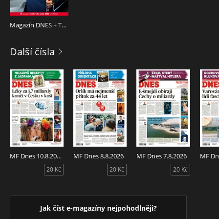
V RÁMCI NÁKUPU MÁTE K DISPOZICI 2 LIBOVOLNÁ
REGIONÁLNÍ VYDÁNÍ TOHOTO TITULU.
Magazín DNES + TV 14.5.2026
Další čísla
MF Dnes 10.8.2026
MF Dnes 8.8.2026
MF Dnes 7.8.2026
MF Dne
20 Kč
20 Kč
20 Kč
Jak číst e-magazíny nejpohodlněji?