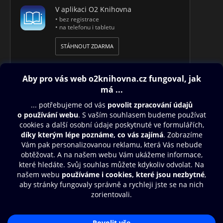
V aplikaci O2 Knihovna
• bez registrace
• na telefonu i tabletu
STÁHNOUT ZDARMA
Obsah ke stažení
Moje O2 Knihovna
Další zábava
© O2 Czech Republic a.s.
Nákupní řád
Přístupnost