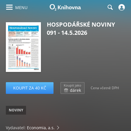
MENU
HOSPODÁŘSKÉ NOVINY
091 - 14.5.2026
Koupit jako
KOUPIT ZA 40 KČ
Cena včetně DPH
dárek
NOVINY
Vydavatel:
Economia, a.s.