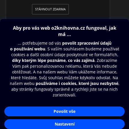
STÁHNOUT ZDARMA
Obsah ke stažení
Moje O2 Knihovna
Další zábava
© O2 Czech Republic a.s.
Nákupní řád
Přístupnost
Aplikace O2 Knihovna
Zásady zpracování osobních údajů
Čti a poslouchej své e-knihy a
Cookies