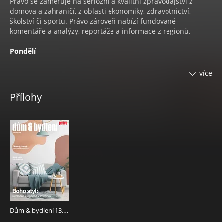
Právo se zaměřuje na seriózní a kvalitní zpravodajství z
domova a zahraničí, z oblasti ekonomiky, zdravotnictví,
školství či sportu. Právo zároveň nabízí fundované
komentáře a analýzy, reportáže a informace z regionů.
Pondělí
•
SPORT EXTRA
Stálá pondělní příloha obsahuje rozšířené
více
zpravodajství ze světa sportu.
•
KOKTEJL
Pravidelná pondělní rubrika informuje o
Přílohy
novinkách ze světa celebrit a všem co hýbe společností.
•
PC - TV - FOTO
Informace o trendech ze světa počítačů,
fotografování a audiovizuální techniky.
Úterý
•
STYL PRO ŽENY
Styl je časopis především pro ženy, ale
nejen pro ně. Překvapí zajímavými rozhovory s osobnostmi
ze šoubyznysu, vědy, umění, sportu i dalších oborů.
Inspiruje příběhy žen, jež se dokázaly poprat s osudem.
Nabízí nejnovější trendy ze světa módy i kosmetiky, ale i
báječné recepty pro začátečníky i pokročilé, které pro nás
Dům & bydlení 13.5.2026
připravují špičkoví kuchaři z celé republiky. Najdete tu i