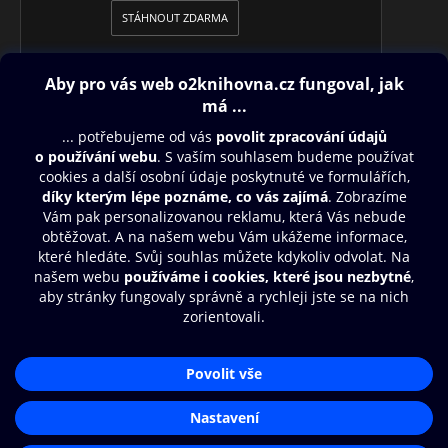
STÁHNOUT ZDARMA
•
MAGAZÍN + TV
Čtení na celý víkend pro čtenáře všech
generací, rozhovory, reportáže, historie, křížovky. Navíc s
televizním programem na celý týden.
Obsah ke stažení
Moje O2 Knihovna
Další zábava
© O2 Czech Republic a.s.
Nákupní řád
Přístupnost
Aplikace O2 Knihovna
Zásady zpracování osobních údajů
Čti a poslouchej své e-knihy a
Cookies
audioknihy rychleji a pohodlněji.