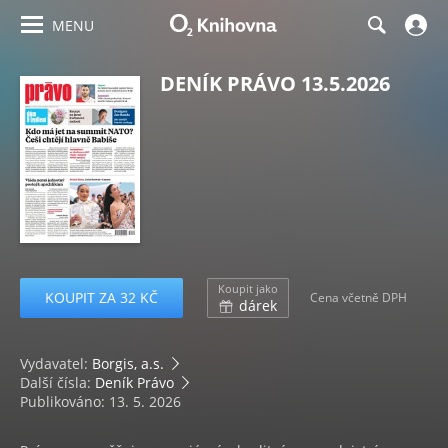
MENU
DENÍK PRÁVO 13.5.2026
Koupit jako
KOUPIT ZA 32 KČ
Cena včetně DPH
dárek
Vydavatel:
Borgis, a.s.
Další čísla:
Deník Právo
Publikováno: 13. 5. 2026