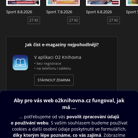
Sport 8.8.2026
Sport 7.8.2026
Sport 6.8.2026
Sport 
27 Kč
27 Kč
27 Kč
Jak číst e-magazíny nejpohodlněji?
V aplikaci O2 Knihovna
• bez registrace
• na telefonu i tabletu
STÁHNOUT ZDARMA
Obsah ke stažení
Moje O2 Knihovna