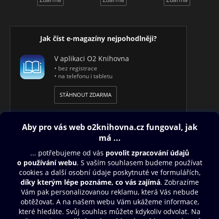
Jak číst e-magazíny nejpohodlněji?
V aplikaci O2 Knihovna
• bez registrace
• na telefonu i tabletu
STÁHNOUT ZDARMA
Obsah ke stažení
Moje O2 Knihovna
Další zábava