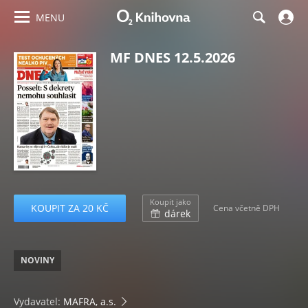
MENU
MF DNES 12.5.2026
Koupit jako
KOUPIT ZA 20 KČ
Cena včetně DPH
dárek
NOVINY
Vydavatel:
MAFRA, a.s.