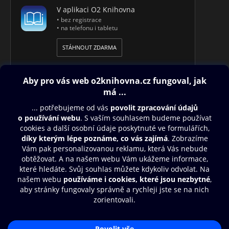
V aplikaci O2 Knihovna
• bez registrace
• na telefonu i tabletu
STÁHNOUT ZDARMA
Obsah ke stažení
Moje O2 Knihovna
Další zábava
© O2 Czech Republic a.s.
Nákupní řád
Přístupnost