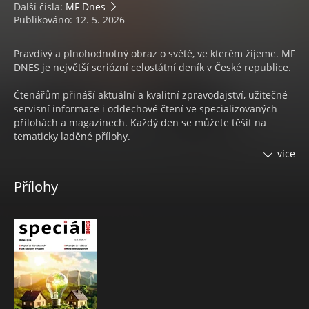
Další čísla:
MF Dnes
Publikováno: 12. 5. 2026
Pravdivý a plnohodnotný obraz o světě, ve kterém žijeme. MF
DNES je největší seriózní celostátní deník v České republice.
Čtenářům přináší aktuální a kvalitní zpravodajství, užitečné
servisní informace i oddechové čtení ve specializovaných
přílohách a magazínech. Každý den se můžete těšit na
tematicky laděné přílohy.
více
Každý týden na 4 magazíny:
Přílohy
• Pondělí s nejčtenějším ženským časopisem
ONA DNES
• V úterý čtenáři naleznou speciální přílohu s ověřenými
spotřebitelskými
TESTY KVALITY
• Středa s inspirací pro váš domov a zahradu v
DOMA DNES
• Čtvrtek s televizním programem
Magazín DNES+TV
• Pátek se mohou čtenáři těšit na časopis
DNES Speciál
• Sobota se spoustou zajímavého čtení na volné dny ve
Víkend DNES a v Orientaci Lidových novin.