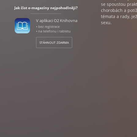
se spoustou prakt
Jak číst e-magazíny nejpohodlněji?
chorobách a potíž
témata a rady, je
V aplikaci O2 Knihovna
sexu.
• bez registrace
• na telefonu i tabletu
STÁHNOUT ZDARMA