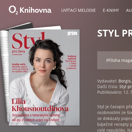
UVÍTACÍ MELODIE
E-KNIHY
AU
STYL P
Příloha mag
Vydavatel:
Borgis,
Další čísla:
Styl p
Publikováno: 12. 
Styl je časopis p
osobnostmi ze šou
se dokázaly popra
báječné recepty pr
celé republiky. N