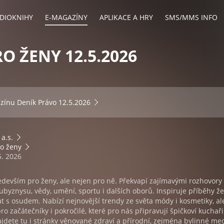
DIOKNIHY
E-MAGAZÍNY
APLIKACE A HRY
SMS/MMS INFO
RO ŽENY 12.5.2026
azínu
Deník Právo 12.5.2026
 a.s.
ro ženy
5. 2026
ředevším pro ženy, ale nejen pro ně. Překvapí zajímavými rozhovory
byznysu, vědy, umění, sportu i dalších oborů. Inspiruje příběhy že
t s osudem. Nabízí nejnovější trendy ze světa módy i kosmetiky, ale
o začátečníky i pokročilé, které pro nás připravují špičkoví kuchaři
ajdete tu i stránky věnované zdraví a přírodní, zejména bylinné me