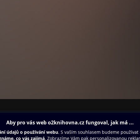
ovna
Další zábava
Oneplay
Oneplay Originály