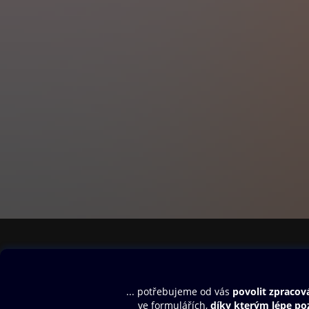
Obsah ke stažení
Moje O2 Knih
Uvítací melodie
Přihlásit se
Aplikace a hry
E-knihy
Dárkový poukaz
SMS/MMS Info