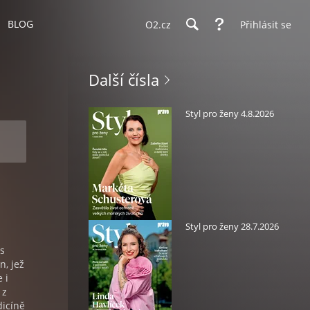
BLOG
O2.cz
Přihlásit se
Další čísla
Styl pro ženy 4.8.2026
Styl pro ženy 28.7.2026
 s
n, jež
 i
 z
dicíně