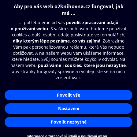
Obsah ke stažení
Moje O2 Knihovna
Další zábava
© O2 Czech Republic a.s.
Nákupní řád
Přístupnost
Aplikace O2 Knihovna
Zásady zpracování osobních údajů
Čti a poslouchej své e-knihy a
Cookies
audioknihy rychleji a pohodlněji.
Nastavení cookies
STÁHNOUT