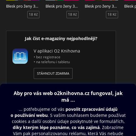
Blesk pro ženy 32/2026
Blesk pro ženy 31/2026
Blesk pro ženy 30/2026
18 Kč
18 Kč
18 Kč
Jak číst e-magazíny nejpohodlněji?
V aplikaci O2 Knihovna
• bez registrace
• na telefonu i tabletu
STÁHNOUT ZDARMA
Obsah ke stažení
Moje O2 Knihovna