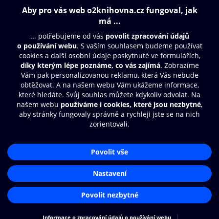
Obsah ke stažení
Moje O2 Knihovna
Další zábava
© O2 Czech Republic a.s.
Nákupní řád
Přístupnost
Aplikace O2 Knihovna
Zásady zpracování osobních údajů
Čti a poslouchej své e-knihy a
Cookies
audioknihy rychleji a pohodlněji.
Nastavení cookies
STÁHNOUT