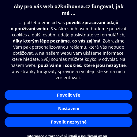
Obsah ke stažení
Moje O2 Knihovna
Další zábava
© O2 Czech Republic a.s.
Nákupní řád
Přístupnost
Aplikace O2 Knihovna
Zásady zpracování osobních údajů
Čti a poslouchej své e-knihy a
Cookies
audioknihy rychleji a pohodlněji.
Nastavení cookies
STÁHNOUT