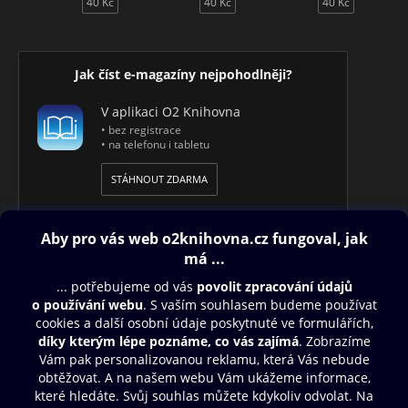
40 Kč
40 Kč
40 Kč
Jak číst e-magazíny nejpohodlněji?
V aplikaci O2 Knihovna
• bez registrace
• na telefonu i tabletu
STÁHNOUT ZDARMA
Obsah ke stažení
Moje O2 Knihovna
Další zábava