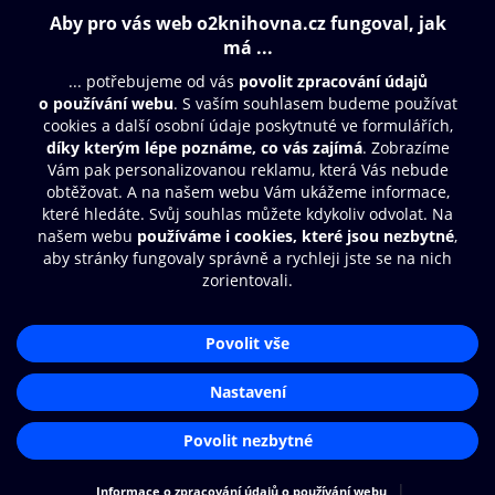
Obsah ke stažení
Moje O2 Knihovna
Další zábava
© O2 Czech Republic a.s.
Nákupní řád
Přístupnost
Aplikace O2 Knihovna
Zásady zpracování osobních údajů
Čti a poslouchej své e-knihy a
Cookies
audioknihy rychleji a pohodlněji.
Nastavení cookies
STÁHNOUT