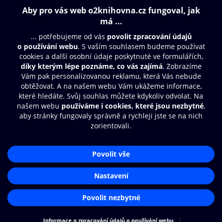
Obsah ke stažení
Moje O2 Knihovna
Další zábava
© O2 Czech Republic a.s.
Nákupní řád
Přístupnost
Aplikace O2 Knihovna
Zásady zpracování osobních údajů
Čti a poslouchej své e-knihy a
Cookies
audioknihy rychleji a pohodlněji.
Nastavení cookies
STÁHNOUT