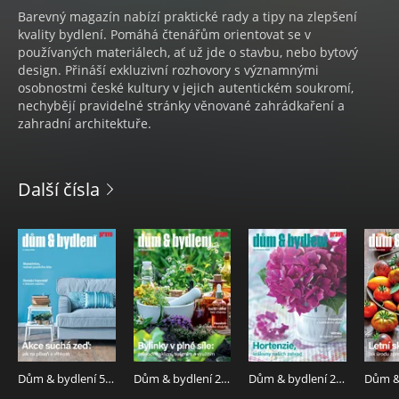
Barevný magazín nabízí praktické rady a tipy na zlepšení
kvality bydlení. Pomáhá čtenářům orientovat se v
používaných materiálech, ať už jde o stavbu, nebo bytový
design. Přináší exkluzivní rozhovory s významnými
osobnostmi české kultury v jejich autentickém soukromí,
nechybějí pravidelné stránky věnované zahrádkaření a
zahradní architektuře.
Další čísla
Dům & bydlení 5.8.2026
Dům & bydlení 29.7.2026
Dům & bydlení 22.7.2026