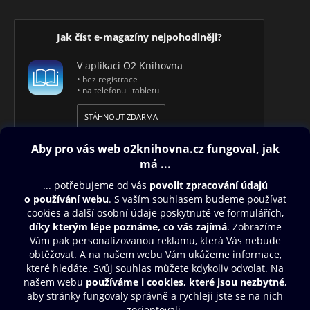
Jak číst e-magazíny nejpohodlněji?
V aplikaci O2 Knihovna
• bez registrace
• na telefonu i tabletu
STÁHNOUT ZDARMA
Obsah ke stažení
Moje O2 Knihovna
Další zábava