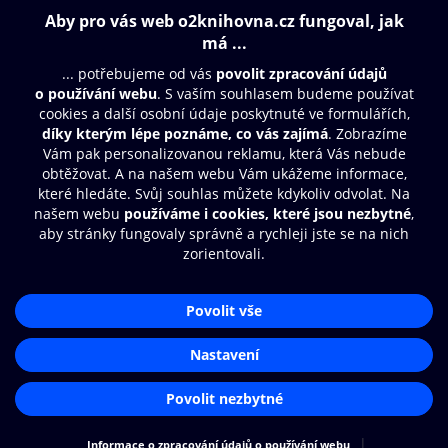
Obsah ke stažení
Moje O2 Knihovna
Další zábava
© O2 Czech Republic a.s.
Nákupní řád
Přístupnost
Aplikace O2 Knihovna
Zásady zpracování osobních údajů
Čti a poslouchej své e-knihy a
Cookies
audioknihy rychleji a pohodlněji.
Nastavení cookies
STÁHNOUT