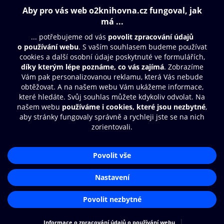
Obsah ke stažení
Moje O2 Knihovna
Další zábava
© O2 Czech Republic a.s.
Nákupní řád
Přístupnost
Aplikace O2 Knihovna
Zásady zpracování osobních údajů
Čti a poslouchej své e-knihy a
Cookies
audioknihy rychleji a pohodlněji.
Nastavení cookies
STÁHNOUT