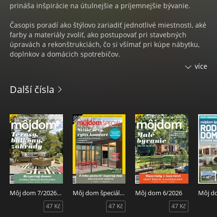
prináša inšpirácie na útulnejšie a príjemnejšie bývanie.
Časopis poradí ako štýlovo zariadiť jednotlivé miestnosti, aké
farby a materiály zvoliť, ako postupovať pri stavebných
úpravách a rekonštrukciách, čo si všímať pri kúpe nábytku,
doplnkov a domácich spotrebičov.
více
Čitateľ sa dozvie, aké úskalia ho čakajú pri stavbe rodinného
domu a určite ho poteší samostatná časť venovaná
Další čísla
záhradným inšpiráciám.
Pravidelné rubriky:
BÝVANIE
• tipy & trendy
• návšteva v byte, v dome
• praktická stránka veci
• showroom
• domáci pomocníci
Môj dom 7/202608
Môj dom špeciál 2/2026
Môj dom 6/2026
• riešenie na mieru
47 Kč
47 Kč
47 Kč
• financie