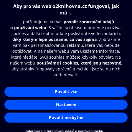
Obsah ke stažení
Moje O2 Knihovna
Další zábava
© O2 Czech Republic a.s.
Nákupní řád
Přístupnost
Aplikace O2 Knihovna
Zásady zpracování osobních údajů
Čti a poslouchej své e-knihy a
Cookies
audioknihy rychleji a pohodlněji.
Nastavení cookies
STÁHNOUT