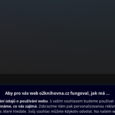
ovna
Další zábava
Oneplay
Oneplay Originály
Sport