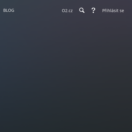
BLOG
O2.cz
Přihlásit se