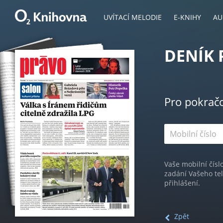
UVÍTACÍ MELODIE
E-KNIHY
AU
DENÍK 
Pro pokrač
Vaše mobilní čísl
zadání Vašeho te
přihlášení.
Zpět