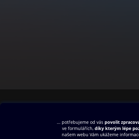
Obsah ke stažení
Moje O2 Knih
Uvítací melodie
Přihlásit se
Aplikace a hry
E-knihy
Dárkový poukaz
SMS/MMS Info
Audioknihy
Nápověda
Blog