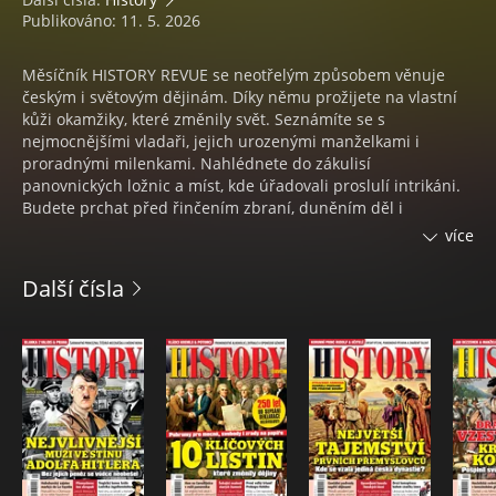
Publikováno: 11. 5. 2026
Měsíčník HISTORY REVUE se neotřelým způsobem věnuje
českým i světovým dějinám. Díky němu prožijete na vlastní
kůži okamžiky, které změnily svět. Seznámíte se s
nejmocnějšími vladaři, jejich urozenými manželkami i
proradnými milenkami. Nahlédnete do zákulisí
panovnických ložnic a míst, kde úřadovali proslulí intrikáni.
Budete prchat před řinčením zbraní, duněním děl i
nesnesitelnými křiklouny. Poznáte legendární válečníky nebo
více
smolaře, jimž nevyšel geniální plán. A konečně budete tajit
dech nad polozapomenutými událostmi i fakty, které chtěl
Další čísla
někdo úmyslně zamlčet. Pro HISTORY REVUE jednoduše není
tabu žádné téma ani období.