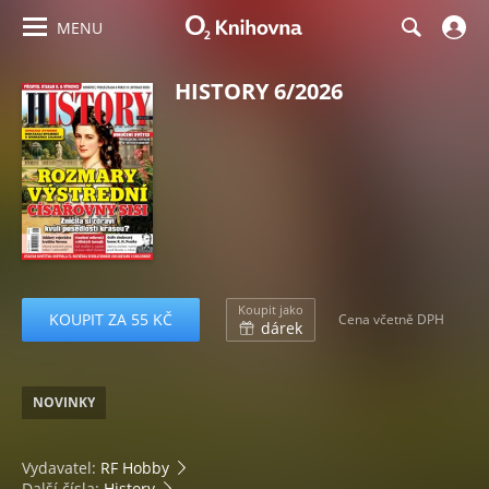
MENU
HISTORY 6/2026
Koupit jako
KOUPIT ZA 55 KČ
Cena včetně DPH
dárek
NOVINKY
Vydavatel:
RF Hobby
Další čísla:
History