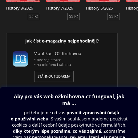
History 8/2026
History 7/2026
History 5/2026
Histor
55 Kč
55 Kč
55 Kč
Jak číst e-magazíny nejpohodlněji?
V aplikaci O2 Knihovna
• bez registrace
• na telefonu i tabletu
STÁHNOUT ZDARMA
Obsah ke stažení
Moje O2 Knihovna