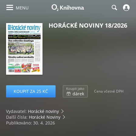
MENU
HORÁCKÉ NOVINY 18/2026
Koupit jako
KOUPIT ZA 25 KČ
Cena včetně DPH
dárek
Vydavatel:
Horácké noviny
Další čísla:
Horácké Noviny
Publikováno: 30. 4. 2026