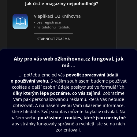
Jak číst e-magazíny nejpohodlněji?
V aplikaci O2 Knihovna
• bez registrace
• na telefonu i tabletu
STÁHNOUT ZDARMA
Obsah ke stažení
Moje O2 Knihovna
Další zábava
© O2 Czech Republic a.s.