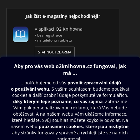
Jak číst e-magazíny nejpohodlněji?
V aplikaci O2 Knihovna
• bez registrace
• na telefonu i tabletu
STÁHNOUT ZDARMA
Obsah ke stažení
Moje O2 Knihovna
Další zábava
© O2 Czech Republic a.s.