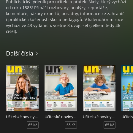
Publicistický týdeník pro učitele a přátele školy, který vychází
od roku 1883! Přináší rozhovory, analýzy, reportáže,
komentáře, názory expertů, poradny, informace ze zahraničí
i praktické zkušenosti škol a pedagogů. V kalendářním roce
vychází ve 43 vydáních, včetně 3 dvojčísel (celkem tedy 46
čísel).
Další čísla
Učitelské noviny 25/2026
Učitelské noviny 24/2026
Učitelské noviny 23/2026
65 Kč
65 Kč
65 Kč