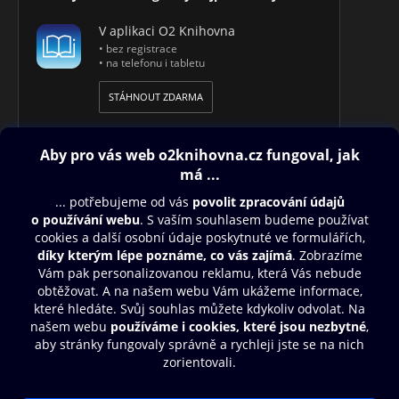
V aplikaci O2 Knihovna
• bez registrace
• na telefonu i tabletu
STÁHNOUT ZDARMA
Obsah ke stažení
Moje O2 Knihovna
Další zábava
© O2 Czech Republic a.s.
Nákupní řád