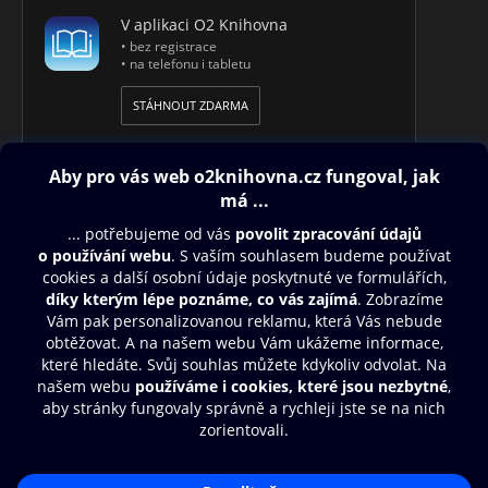
V aplikaci O2 Knihovna
• bez registrace
• na telefonu i tabletu
STÁHNOUT ZDARMA
Obsah ke stažení
Moje O2 Knihovna
Další zábava
© O2 Czech Republic a.s.
Nákupní řád
Přístupnost