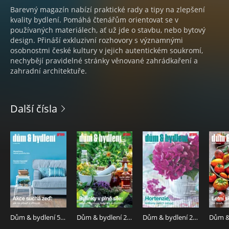
Barevný magazín nabízí praktické rady a tipy na zlepšení
kvality bydlení. Pomáhá čtenářům orientovat se v
používaných materiálech, ať už jde o stavbu, nebo bytový
design. Přináší exkluzivní rozhovory s významnými
osobnostmi české kultury v jejich autentickém soukromí,
nechybějí pravidelné stránky věnované zahrádkaření a
zahradní architektuře.
Další čísla
Dům & bydlení 5.8.2026
Dům & bydlení 29.7.2026
Dům & bydlení 22.7.2026