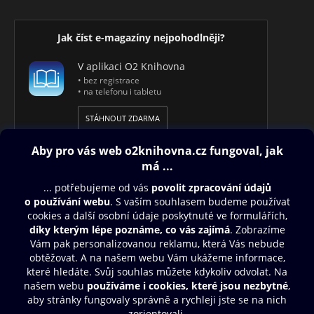
Jak číst e-magazíny nejpohodlněji?
V aplikaci O2 Knihovna
• bez registrace
• na telefonu i tabletu
STÁHNOUT ZDARMA
Obsah ke stažení
Moje O2 Knihovna
Další zábava