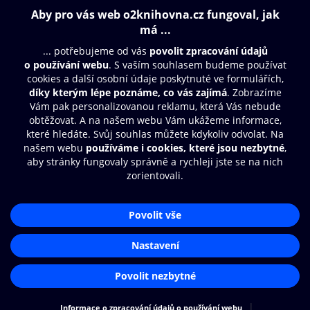
Obsah ke stažení
Moje O2 Knihovna
Další zábava
© O2 Czech Republic a.s.
Nákupní řád
Přístupnost
Aplikace O2 Knihovna
Zásady zpracování osobních údajů
Čti a poslouchej své e-knihy a
Cookies
audioknihy rychleji a pohodlněji.
Nastavení cookies
STÁHNOUT