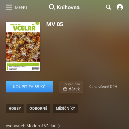
MENU
MV 05
Koupit jako
KOUPIT ZA 55 KČ
Cena včetně DPH
dárek
HOBBY
ODBORNÉ
MĚSÍČNÍKY
Vydavatel:
Moderní Včelar