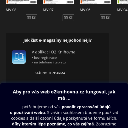
MV 08
MV 07
MV 06
MV 04
55 Kč
55 Kč
55 Kč
Jak číst e-magazíny nejpohodlněji?
V aplikaci O2 Knihovna
• bez registrace
• na telefonu i tabletu
STÁHNOUT ZDARMA
Obsah ke stažení
Moje O2 Knihovna