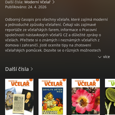
Další čísla:
Moderní Včelař
Publikováno: 24. 4. 2026
Odborný časopis pro všechny včelaře, které zajímá moderní
a jednoduché způsoby včelaření. Čekají vás zajímavé
reportáže ze včelařských farem, informace o Pracovní
společnosti nástavkových včelařů CZ a důležité zprávy o
včelách. Přečtete si o známých i neznámých včelařích z
domova i zahraničí. Jistě oceníte tipy na zhotovení
včelařských pomůcek. Dozvíte se o různých možnostech
využití včelích produktů nejen pro lidské zdraví a krásu.
více
Pravidelné rubriky: MV info Provozní metody Reportáže
Právní trubec Apiterapie Včelařskotechnické minimum
Další čísla
Začínáme včelařit PSNV info Nemoci včel Včelí pastva
Kalendárium včelařských událostí Vychází jednou za měsíc
Časopis Moderní včelař jistě osloví i nejmladší včelaře - děti,
pro které je připraveno například včelařskotechnické
minimum i jak začít se včelařstvím.