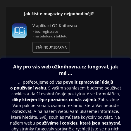
Jak číst e-magazíny nejpohodlněji?
V aplikaci O2 Knihovna
• bez registrace
• na telefonu i tabletu
STÁHNOUT ZDARMA
Obsah ke stažení
Moje O2 Knihovna
Další zábava
© O2 Czech Republic a.s.