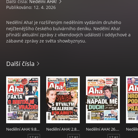
Další čísla:
Nedělní AHA!
Publikováno: 12. 4. 2026
Nedělní Aha! je rozšířeným nedělním vydáním druhého
nejčtenějšího českého bulvárního deníku. Nedělní Aha!
přináší aktuální zprávy z víkendových událostí i oddychové a
zábavné zprávy ze světa showbyznysu.
Další čísla
Nedělní AHA! 9.8.2026
Nedělní AHA! 2.8.2026
Nedělní AHA! 26.7.2026
17 Kč
17 Kč
17 Kč