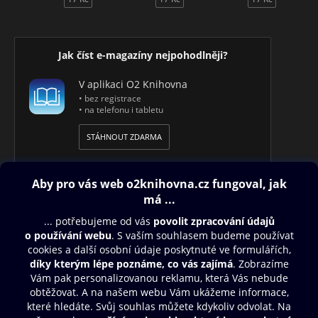
Jak číst e-magazíny nejpohodlněji?
V aplikaci O2 Knihovna
• bez registrace
• na telefonu i tabletu
STÁHNOUT ZDARMA
Obsah ke stažení
Moje O2 Knihovna
Další zábava