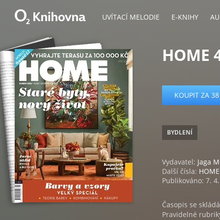
UVÍTACÍ MELODIE
E-KNIHY
AU
HOME 4
KOUPIT ZA 38
BYDLENÍ
Vydavatel:
Jaga Me
Další čísla:
HOME
Publikováno: 7. 4
Časopis se skládá
Pravidelné rubri