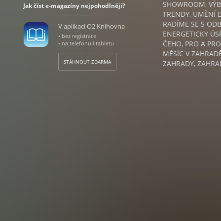
SHOWROOM, VÝBĚ
Jak číst e-magazíny nejpohodlněji?
TRENDY, UMĚNÍ D
RADÍME SE S OD
V aplikaci O2 Knihovna
ENERGETICKY ÚSP
• bez registrace
ČEHO, PRO A PRO
• na telefonu i tabletu
MĚSÍC V ZAHRADĚ
STÁHNOUT ZDARMA
ZAHRADY, ZAHRAD