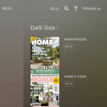
BLOG
O2.cz
Přihlásit se
Další čísla
HOME 8-9/2026
38 Kč
HOME 6-7/2026
38 Kč