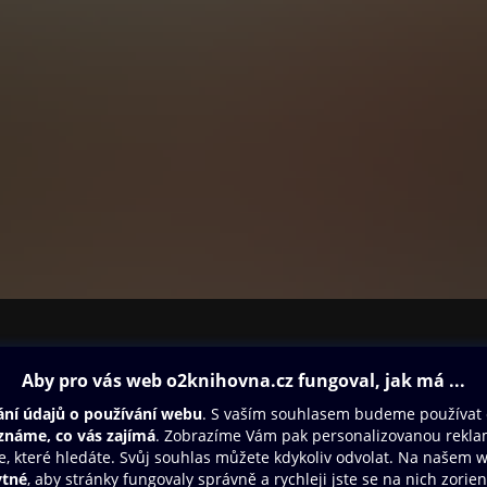
ovna
Další zábava
Oneplay
Oneplay Originály
Sport