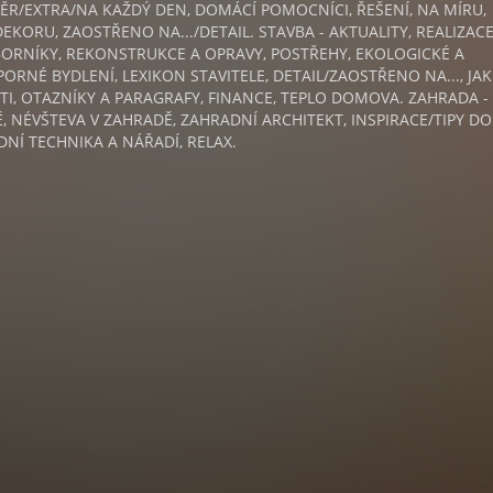
R/EXTRA/NA KAŽDÝ DEN, DOMÁCÍ POMOCNÍCI, ŘEŠENÍ, NA MÍRU,
EKORU, ZAOSTŘENO NA.../DETAIL. STAVBA - AKTUALITY, REALIZACE
BORNÍKY, REKONSTRUKCE A OPRAVY, POSTŘEHY, EKOLOGICKÉ A
ORNÉ BYDLENÍ, LEXIKON STAVITELE, DETAIL/ZAOSTŘENO NA..., JAK
TI, OTAZNÍKY A PARAGRAFY, FINANCE, TEPLO DOMOVA. ZAHRADA -
, NÉVŠTEVA V ZAHRADĚ, ZAHRADNÍ ARCHITEKT, INSPIRACE/TIPY DO
NÍ TECHNIKA A NÁŘADÍ, RELAX.