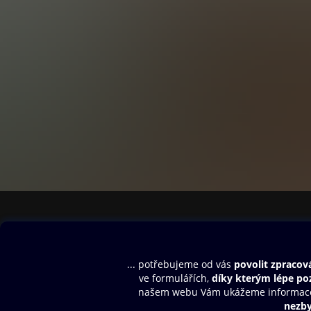
Obsah ke stažení
Moje O2 Knih
Uvítací melodie
Přihlásit se
Aplikace a hry
E-knihy
Dárkový poukaz
SMS/MMS Info
Audioknihy
Nápověda
Blog
E-magazíny
Napište nám