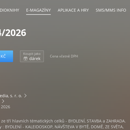
DIOKNIHY
E-MAGAZÍNY
APLIKACE A HRY
SMS/MMS INFO
/2026
Koupit jako
 KČ
Cena včetně DPH
dárek
dia, s. r. o.
. 2026
 ze tří hlavních tématických celků - BYDLENÍ, STAVBA a ZAHRADA.
ky : BYDLENÍ - KALEIDOSKOP, NÁVŠTEVA V BYTĚ, DOMĚ, ZE SVĚTA,