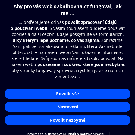
Obsah ke stažení
Moje O2 Knihovna
Další zábava
© O2 Czech Republic a.s.
Nákupní řád
Přístupnost
Aplikace O2 Knihovna
Zásady zpracování osobních údajů
Čti a poslouchej své e-knihy a
Cookies
audioknihy rychleji a pohodlněji.
Nastavení cookies
STÁHNOUT