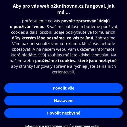
Obsah ke stažení
Moje O2 Knihovna
Další zábava
© O2 Czech Republic a.s.
Nákupní řád
Přístupnost
Aplikace O2 Knihovna
Zásady zpracování osobních údajů
Čti a poslouchej své e-knihy a
Cookies
audioknihy rychleji a pohodlněji.
Nastavení cookies
STÁHNOUT