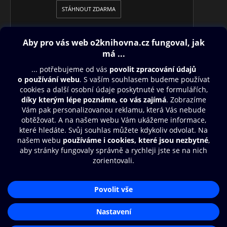
STÁHNOUT ZDARMA
•
MAGAZÍN + TV
Čtení na celý víkend pro čtenáře všech
generací, rozhovory, reportáže, historie, křížovky. Navíc s
televizním programem na celý týden.
Obsah ke stažení
Moje O2 Knihovna
Další zábava
© O2 Czech Republic a.s.
Nákupní řád
Přístupnost
Aplikace O2 Knihovna
Zásady zpracování osobních údajů
Čti a poslouchej své e-knihy a
Cookies
audioknihy rychleji a pohodlněji.