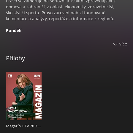
Právo se zaměřuje na seriózní a kvalitní zpravodajství z
domova a zahraničí, z oblasti ekonomiky, zdravotnictví,
školství či sportu. Právo zároveň nabízí fundované
komentáře a analýzy, reportáže a informace z regionů.
Pondělí
•
SPORT EXTRA
Stálá pondělní příloha obsahuje rozšířené
více
zpravodajství ze světa sportu.
•
KOKTEJL
Pravidelná pondělní rubrika informuje o
Přílohy
novinkách ze světa celebrit a všem co hýbe společností.
•
PC - TV - FOTO
Informace o trendech ze světa počítačů,
fotografování a audiovizuální techniky.
Úterý
•
STYL PRO ŽENY
Styl je časopis především pro ženy, ale
nejen pro ně. Překvapí zajímavými rozhovory s osobnostmi
ze šoubyznysu, vědy, umění, sportu i dalších oborů.
Inspiruje příběhy žen, jež se dokázaly poprat s osudem.
Nabízí nejnovější trendy ze světa módy i kosmetiky, ale i
báječné recepty pro začátečníky i pokročilé, které pro nás
Magazín + TV 28.3.2026
připravují špičkoví kuchaři z celé republiky. Najdete tu i