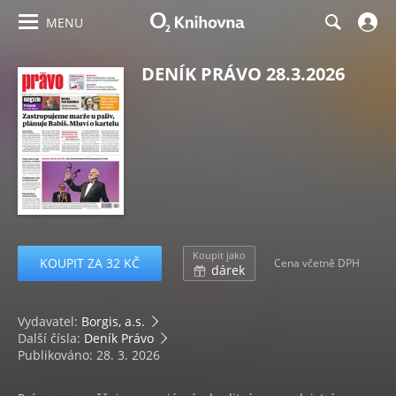
MENU
DENÍK PRÁVO 28.3.2026
Koupit jako
KOUPIT ZA 32 KČ
Cena včetně DPH
dárek
Vydavatel:
Borgis, a.s.
Další čísla:
Deník Právo
Publikováno: 28. 3. 2026