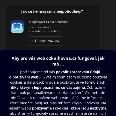
Jak číst e-magazíny nejpohodlněji?
V aplikaci O2 Knihovna
• bez registrace
• na telefonu i tabletu
STÁHNOUT ZDARMA
Obsah ke stažení
Moje O2 Knihovna
Další zábava
© O2 Czech Republic a.s.