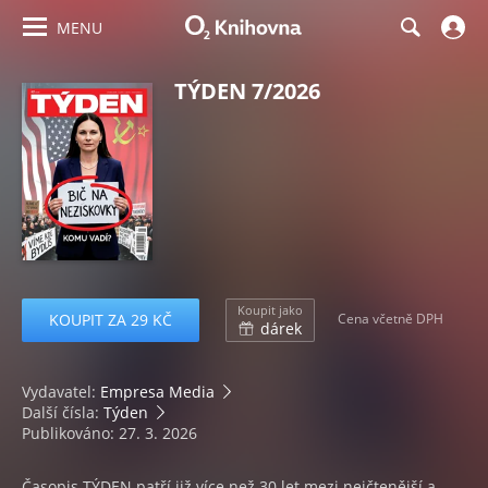
MENU
TÝDEN 7/2026
Koupit jako
KOUPIT ZA 29 KČ
Cena včetně DPH
dárek
Vydavatel:
Empresa Media
Další čísla:
Týden
Publikováno: 27. 3. 2026
Časopis TÝDEN patří již více než 30 let mezi nejčtenější a