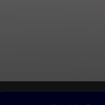
nebo bytový desi
v jejich autentic
zahradní architek
Čtvrtek
•
SALON
Jedinečn
Sobota
•
MAGAZÍN + TV
Č
historie, křížovk
Obsah ke stažení
Moje O2 Knih
Uvítací melodie
Přihlásit se
Aplikace a hry