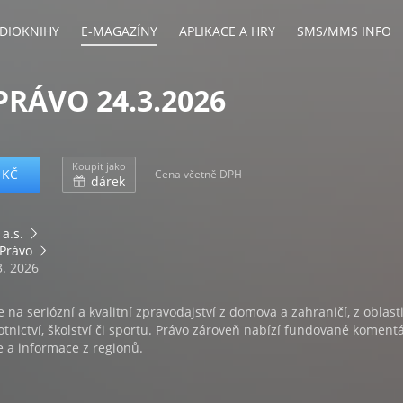
DIOKNIHY
E-MAGAZÍNY
APLIKACE A HRY
SMS/MMS INFO
PRÁVO 24.3.2026
Koupit jako
 KČ
Cena včetně DPH
dárek
 a.s.
 Právo
3. 2026
 na seriózní a kvalitní zpravodajství z domova a zahraničí, z oblast
tnictví, školství či sportu. Právo zároveň nabízí fundované koment
e a informace z regionů.