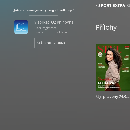
•
SPORT EXTRA
St
Jak číst e-magazíny nejpohodlněji?
•
KOKTEJL
Pravide
hýbe společností.
V aplikaci O2 Knihovna
•
PC - TV - FOTO
I
Přílohy
• bez registrace
techniky.
• na telefonu i tabletu
Úterý
STÁHNOUT ZDARMA
•
STYL PRO ŽENY
zajímavými rozhov
Inspiruje příběhy
módy i kosmetiky,
připravují špičko
přírodní, zejména
možnostech, které
moderní lékařská 
Styl pro ženy 24.3.2026
rodině, zdravému 
Středa
•
DŮM & BYDLEN
bydlení. Pomáhá č