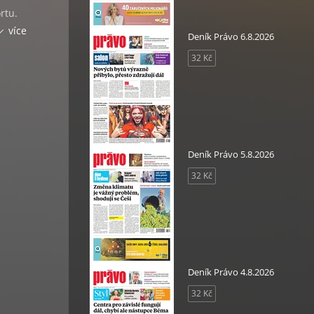
rtu.
em co
více
Deník Právo 6.8.2026
ní
32 Kč
orů.
světa
Deník Právo 5.8.2026
32 Kč
ogii,
Deník Právo 4.8.2026
32 Kč
bu,