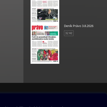
ltury
 a
Deník Právo 3.8.2026
32 Kč
že,