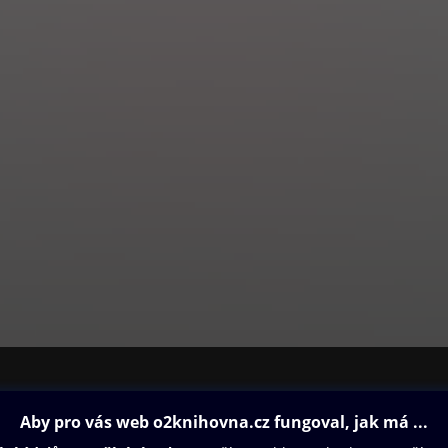
gn. Přináší exkluzivní rozhovory s významnými osobnostmi české ku
kém soukromí, nechybějí pravidelné stránky věnované zahrádkaření
tuře.
á literární příloha pro náročného čtenáře.
tení na celý víkend pro čtenáře všech generací, rozhovory, reportá
y. Navíc s televizním programem na celý týden.
ovna
Další zábava
Oneplay