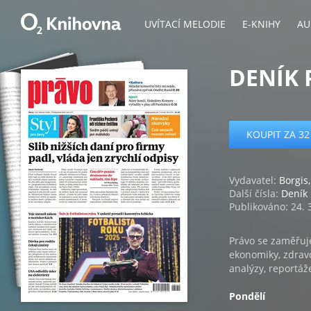
UVÍTACÍ MELODIE
E-KNIHY
AU
DENÍK 
KOUPIT ZA 32
Vydavatel:
Borgis,
Další čísla:
Deník
Publikováno: 24. 
Právo se zaměřuje
ekonomiky, zdravo
analýzy, reportáž
Pondělí