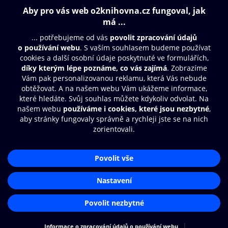
Obsah ke stažení
Moje O2 Knihovna
Další zábava
© O2 Czech Republic a.s.
Nákupní řád
Přístupnost
Aplikace O2 Knihovna
Zásady zpracování osobních údajů
Čti a poslouchej své e-knihy a
Cookies
audioknihy rychleji a pohodlněji.
Nastavení cookies
STÁHNOUT