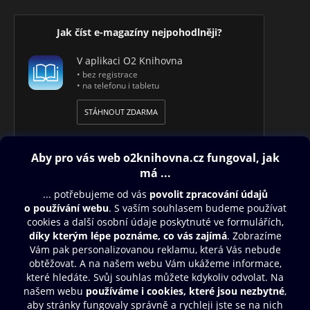
Jak číst e-magazíny nejpohodlněji?
V aplikaci O2 Knihovna
• bez registrace
• na telefonu i tabletu
STÁHNOUT ZDARMA
Obsah ke stažení
Moje O2 Knihovna
Další zábava
© O2 Czech Republic a.s.