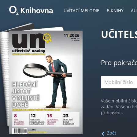
UVÍTACÍ MELODIE
E-KNIHY
AU
UČITEL
Pro pokrač
Vaše mobilní čísl
zadání Vašeho te
přihlášení.
Zpět