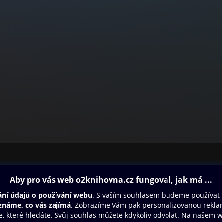
ovna
Další zábava
Oneplay
Oneplay Originály
Sport