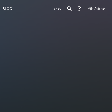
BLOG
O2.cz
Přihlásit se