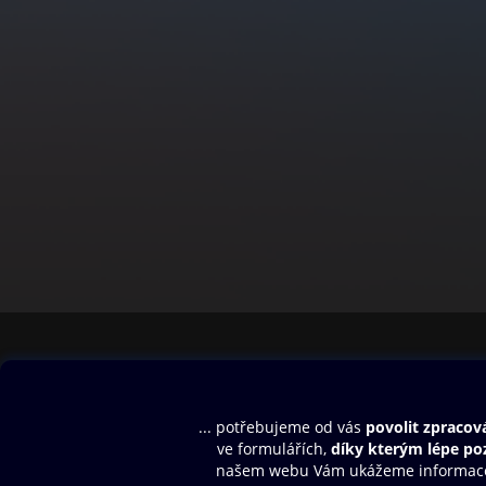
Obsah ke stažení
Moje O2 Knih
Uvítací melodie
Přihlásit se
Aplikace a hry
E-knihy
Dárkový poukaz
SMS/MMS Info
Audioknihy
Nápověda
Blog