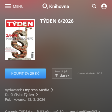
MENU
TÝDEN 6/2026
Koupit jako
KOUPIT ZA 29 KČ
Cena včetně DPH
dárek
Vydavatel:
Empresa Media
Další čísla:
Týden
Publikováno: 13. 3. 2026
Časopis TÝDEN patří již více než 30 let mezi nejčtenější a