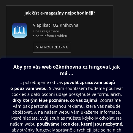
Jak číst e-magazíny nejpohodlněji?
V aplikaci O2 Knihovna
• bez registrace
• na telefonu i tabletu
STÁHNOUT ZDARMA
Obsah ke stažení
Moje O2 Knihovna
Další zábava
© O2 Czech Republic a.s.