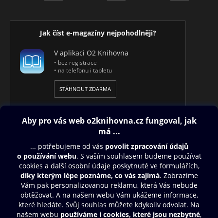
Jak číst e-magazíny nejpohodlněji?
V aplikaci O2 Knihovna
• bez registrace
• na telefonu i tabletu
STÁHNOUT ZDARMA
Obsah ke stažení
Moje O2 Knihovna
Další zábava