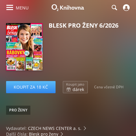
MENU
BLESK PRO ŽENY 6/2026
Koupit jako
KOUPIT ZA 18 KČ
Cena včetně DPH
dárek
PRO ŽENY
Vydavatel:
CZECH NEWS CENTER a. s.
Další čísla:
Blesk pro ženy