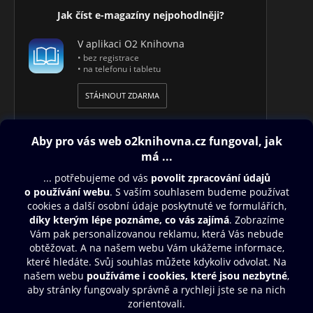
Jak číst e-magazíny nejpohodlněji?
V aplikaci O2 Knihovna
• bez registrace
• na telefonu i tabletu
STÁHNOUT ZDARMA
Obsah ke stažení
Moje O2 Knihovna
Další zábava
© O2 Czech Republic a.s.