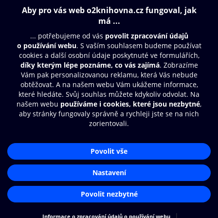
Obsah ke stažení
Moje O2 Knihovna
Další zábava
© O2 Czech Republic a.s.
Nákupní řád
Přístupnost
Aplikace O2 Knihovna
Zásady zpracování osobních údajů
Čti a poslouchej své e-knihy a
Cookies
audioknihy rychleji a pohodlněji.
Nastavení cookies
STÁHNOUT