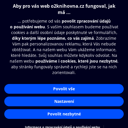
Obsah ke stažení
Moje O2 Knihovna
Další zábava
© O2 Czech Republic a.s.
Nákupní řád
Přístupnost
Aplikace O2 Knihovna
Zásady zpracování osobních údajů
Čti a poslouchej své e-knihy a
Cookies
audioknihy rychleji a pohodlněji.
Nastavení cookies
STÁHNOUT