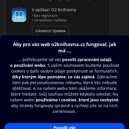
V aplikaci O2 Knihovna
• bez registrace
• na telefonu i tabletu
STÁHNOUT ZDARMA
Obsah ke stažení
Moje O2 Knihovna
Další zábava
© O2 Czech Republic a.s.
Nákupní řád